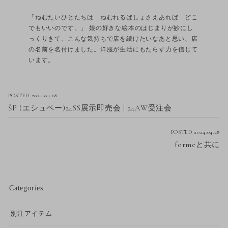
「ねむたいひとたちは ねむれるばしょさえあれば どこ
でもいいのです。」 娘の好きな絵本のはじまりが妙にし
っくりきて、こんな気持ちで店を続けたいなあと思い、店
の名前を名付けました。洋服が生活にもたらす力を信じて
います。
POSTED 2024.04.28
ŠP (エシュペー)24SS展示即売会 | 24AW受注会
POSTED 2024.04.28
formeと共に
Categories
別注アイテム