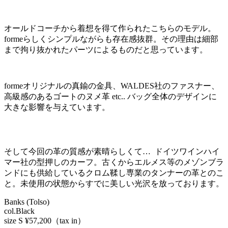
オールドコーチから着想を得て作られたこちらのモデル。
formeらしくシンプルながらも存在感抜群。その理由は細部
まで拘り抜かれたパーツによるものだと思っています。
formeオリジナルの真鍮の金具、WALDES社のファスナー、
高級感のあるゴートのヌメ革 etc.. バッグ全体のデザインに
大きな影響を与えています。
そして今回の革の質感が素晴らしくて… ドイツワインハイ
マー社の型押しのカーフ。古くからエルメス等のメゾンブラ
ンドにも供給しているクロム鞣し専業のタンナーの革とのこ
と。未使用の状態からすでに美しい光沢を放っております。
Banks (Tolso)
col.Black
size S ¥57,200（tax in）