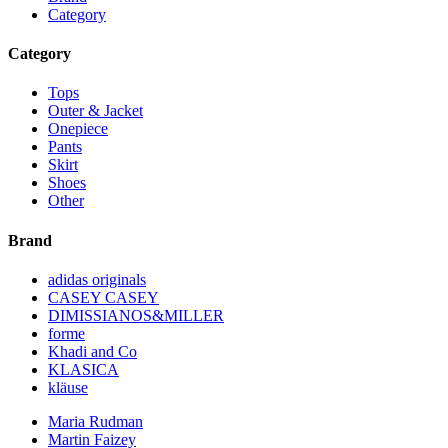
Category
Category
Tops
Outer & Jacket
Onepiece
Pants
Skirt
Shoes
Other
Brand
adidas originals
CASEY CASEY
DIMISSIANOS&MILLER
forme
Khadi and Co
KLASICA
kläuse
Maria Rudman
Martin Faizey