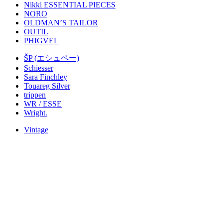
Nikki ESSENTIAL PIECES
NORO
OLDMAN’S TAILOR
OUTIL
PHIGVEL
ŠP (エシュペー)
Schiesser
Sara Finchley
Touareg Silver
trippen
WR / ESSE
Wright.
Vintage