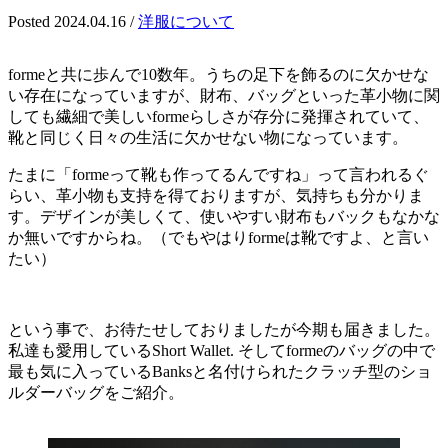
Posted 2024.04.16
/
洋服について
formeと共に歩んで10数年。うちの足下を飾るのに欠かせな
い存在になっていますが、財布、バッグといった革小物に関
しても繊細で美しいformeらしさが存分に発揮されていて、
靴と同じく日々の生活に欠かせない物になっています。
たまに「formeって靴も作ってるんですね」って言われるぐ
らい、革小物も支持を得ておりますが、気持ちも分かりま
す。デザインが美しくて、使いやすい財布もバックもなかな
か無いですからね。（でもやはりformeは靴ですよ、と言い
たい）
という事で、お待たせしておりましたが今期も届きました。
私達も愛用しているShort Wallet. そしてformeのバッグの中で
最も気に入っているBanksと名付けられたクラッチ型のショ
ルダーバッグをご紹介。