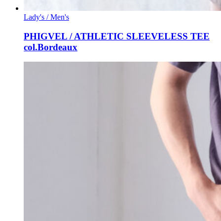
Lady's / Men's
PHIGVEL / ATHLETIC SLEEVELESS TEE
col.Bordeaux