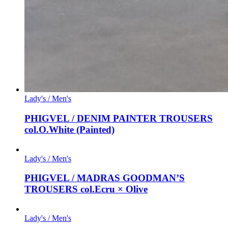
Lady's / Men's
PHIGVEL / DENIM PAINTER TROUSERS
col.O.White (Painted)
Lady's / Men's
PHIGVEL / MADRAS GOODMAN’S
TROUSERS col.Ecru × Olive
Lady's / Men's