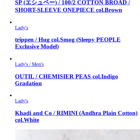
ŠP (エシュペー) / 100/2 COTTON BROAD /
SHORT-SLEEVE ONEPIECE col.Brown
Lady's
trippen / Hug col.Smog (Sleepy PEOPLE
Exclusive Model)
Lady's / Men's
OUTIL / CHEMISIER PEAS col.Indigo
Gradation
Lady's
Khadi and Co / RIMINI (Andhra Plain Cotton)
col.White