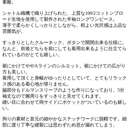
素敵。
シャトル織機で織り上げられた、上質な100/2コットンブロ
ード生地を使用して製作された半袖ロングワンピース。
薄手で柔らかくしっかりとしながら、程よい光沢感は上品な
雰囲気が。
すっきりとしたクルーネック。ボタンで開閉出来る仕様に。
なんと、前後どちらを前にしても着用出来るように仕立てら
れているのがとても嬉しい。
裾にかけてややAラインのシルエット。裾にかけての広がり
方も美しい。
着用して頂くと身幅がゆったりとしていて、とてもリラック
ス感のある着心地が堪りません。
脇部分もドルマンスリーブのような作りになっており、5分
袖丈なので腕周りをすっきりと見せてくれます。
縫い目に合わせて両サイドにポケットがついているのも嬉し
い。
拘りの素材と首元の細やかなステッチワークに脱帽です。細
部に渡り丁寧な縫製には思わずため息が漏れてしまう。