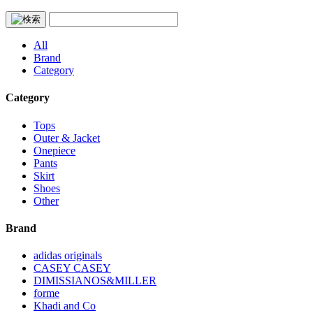
All
Brand
Category
Category
Tops
Outer & Jacket
Onepiece
Pants
Skirt
Shoes
Other
Brand
adidas originals
CASEY CASEY
DIMISSIANOS&MILLER
forme
Khadi and Co