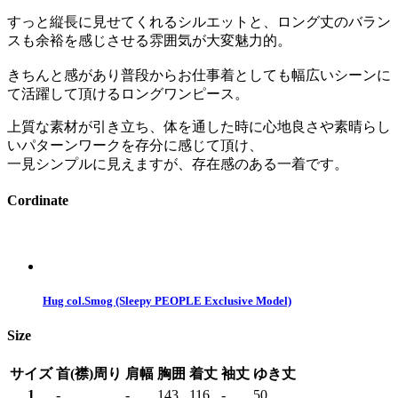
すっと縦長に見せてくれるシルエットと、ロング丈のバラン
スも余裕を感じさせる雰囲気が大変魅力的。
きちんと感があり普段からお仕事着としても幅広いシーンに
て活躍して頂けるロングワンピース。
上質な素材が引き立ち、体を通した時に心地良さや素晴らし
いパターンワークを存分に感じて頂け、
一見シンプルに見えますが、存在感のある一着です。
Cordinate
Hug col.Smog (Sleepy PEOPLE Exclusive Model)
Size
サイズ
首(襟)周り
肩幅
胸囲
着丈
袖丈
ゆき丈
1
-
-
143
116
-
50