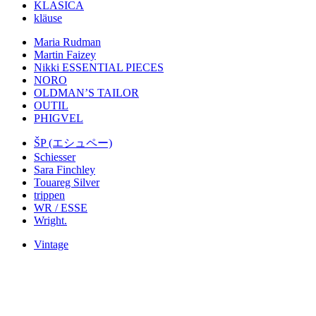
KLASICA
kläuse
Maria Rudman
Martin Faizey
Nikki ESSENTIAL PIECES
NORO
OLDMAN’S TAILOR
OUTIL
PHIGVEL
ŠP (エシュペー)
Schiesser
Sara Finchley
Touareg Silver
trippen
WR / ESSE
Wright.
Vintage