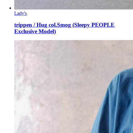
Lady's
trippen / Hug col.Smog (Sleepy PEOPLE
Exclusive Model)