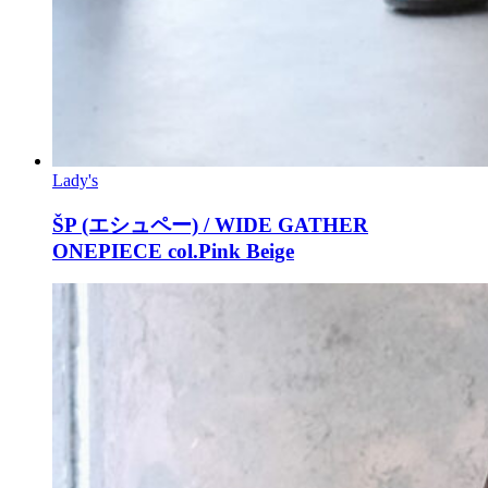
Lady's
ŠP (エシュペー) / WIDE GATHER
ONEPIECE col.Pink Beige