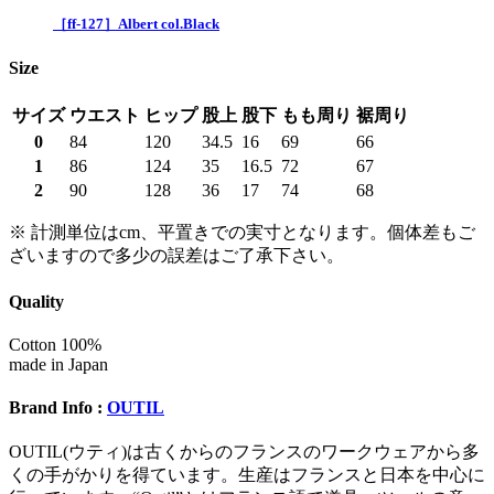
［ff-127］Albert col.Black
Size
サイズ
ウエスト
ヒップ
股上
股下
もも周り
裾周り
0
84
120
34.5
16
69
66
1
86
124
35
16.5
72
67
2
90
128
36
17
74
68
※ 計測単位はcm、平置きでの実寸となります。個体差もご
ざいますので多少の誤差はご了承下さい。
Quality
Cotton 100%
made in Japan
Brand Info :
OUTIL
OUTIL(ウティ)は古くからのフランスのワークウェアから多
くの手がかりを得ています。生産はフランスと日本を中心に