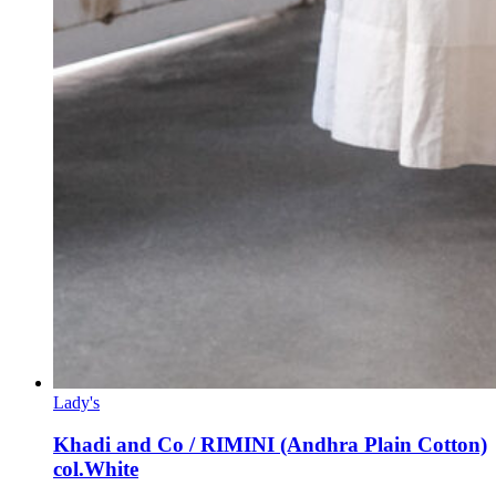
Lady's
Khadi and Co / RIMINI (Andhra Plain Cotton)
col.White