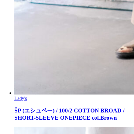
Lady's
ŠP (エシュペー) / 100/2 COTTON BROAD /
SHORT-SLEEVE ONEPIECE col.Brown