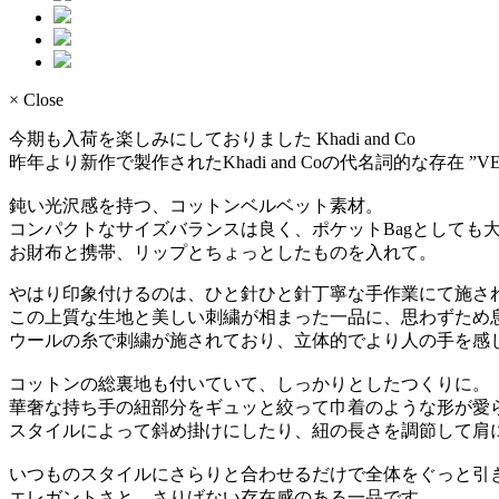
× Close
今期も入荷を楽しみにしておりました Khadi and Co
昨年より新作で製作されたKhadi and Coの代名詞的な存在 ”VELV
鈍い光沢感を持つ、コットンベルベット素材。
コンパクトなサイズバランスは良く、ポケットBagとしても
お財布と携帯、リップとちょっとしたものを入れて。
やはり印象付けるのは、ひと針ひと針丁寧な手作業にて施さ
この上質な生地と美しい刺繍が相まった一品に、思わずため
ウールの糸で刺繍が施されており、立体的でより人の手を感
コットンの総裏地も付いていて、しっかりとしたつくりに。
華奢な持ち手の紐部分をギュッと絞って巾着のような形が愛
スタイルによって斜め掛けにしたり、紐の長さを調節して肩
いつものスタイルにさらりと合わせるだけで全体をぐっと引
エレガントさと、さりげない存在感のある一品です。