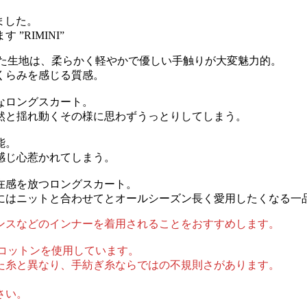
きました。
RIMINI”
り上げられた生地は、柔らかく軽やかで優しい手触りが大変魅力的。
くらみを感じる質感。
なロングスカート。
然と揺れ動くその様に思わずうっとりしてしまう。
能。
感じ心惹かれてしまう。
在感を放つロングスカート。
にはニットと合わせてとオールシーズン長く愛用したくなる一
ンスなどのインナーを着用されることをおすすめします。
カディコットンを使用しています。
た糸と異なり、手紡ぎ糸ならではの不規則さがあります。
さい。