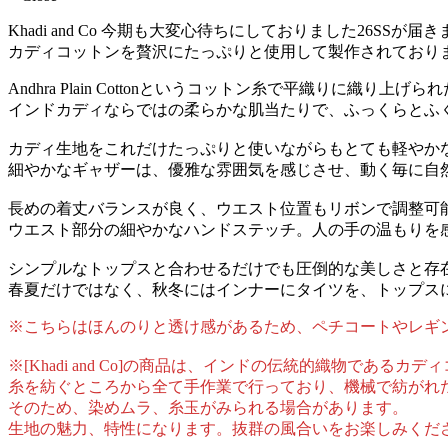
Khadi and Co 今期も大変心待ちにしておりました26SSが届
カディコットンを贅沢にたっぷりと使用して製作されております ”
Andhra Plain Cottonというコットン糸で平織りに織
インドカディならではの柔らかな肌当たりで、ふっくらとふ
カディ生地をこれだけたっぷりと使いながらもとても軽やか
細やかなギャザーは、優雅な雰囲気を感じさせ、動く毎に自
長めの着丈バランスが良く、ウエスト位置もリボンで調整可
ウエスト部分の細やかなハンドステッチ。人の手の温もりを
シンプルなトップスと合わせるだけでも圧倒的な美しさと存
春夏だけではなく、秋冬にはインナーにタイツを、トップス
※こちらはほんのりと透け感があるため、ペチコートやレギ
※[Khadi and Co]の商品は、インドの伝統的織物である
糸を紡ぐところから全て手作業で行っており、機械で紡がれ
そのため、染めムラ、糸玉がみられる場合があります。
生地の魅力、特性になります。抜群の風合いをお楽しみくだ