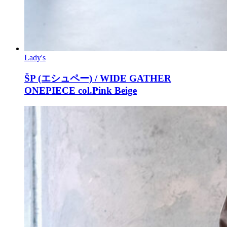
Lady's
ŠP (エシュペー) / WIDE GATHER
ONEPIECE col.Pink Beige