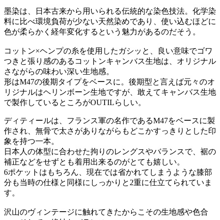
墨染は、日本古来から用いられる伝統的な染色技法。化学染
料に比べ環境負荷が少ない天然染めであり、使い込むほどに
色が柔らかく経年変化するという魅力があるのだそう。
コットン×ヘンプの糸を使用したガシッと、良い意味でゴワ
つきと張り感のあるコットンキャンバス生地は、オリジナル
さながらの味わい深い生地感。
形はM47の後期タイプをベースに。後期型と言えば元々のオ
リジナルはヘリンボーン生地ですが、敢えてキャンバス生地
で製作しているところがOUTILらしい。
ディティールは、フランス軍の名作であるM47をベースに製
作され、無骨で太さがありながらもどこかすっきりとした印
象を持つ一本。
日本人の体型に合わせた拘りのレングスやバランスで、裾の
補正などをせずとも着用出来るのがとても嬉しい。
6ポケットはもちろん、現在では省かれてしまうような膝部
分も当時の仕様と同様にしっかりと2重に仕立てられていま
す。
沢山のヴィンテージに触れてきたからこその生地感や色合