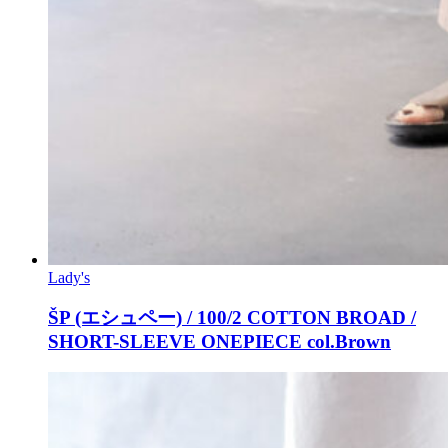
Lady's
ŠP (エシュペー) / 100/2 COTTON BROAD /
SHORT-SLEEVE ONEPIECE col.Brown