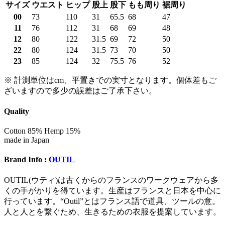
サイズ
ウエスト
ヒップ
股上
股下
もも周り
裾周り
00
73
110
31
65.5
68
47
11
76
112
31
68
69
48
12
80
122
31.5
69
72
50
22
80
124
31.5
73
70
50
23
85
124
32
75.5
76
52
※ 計測単位はcm、平置きでの実寸となります。個体差もご
ざいますので多少の誤差はご了承下さい。
Quality
Cotton 85% Hemp 15%
made in Japan
Brand Info :
OUTIL
OUTIL(ウティ)は古くからのフランスのワークウェアから多
くの手がかりを得ています。生産はフランスと日本を中心に
行っています。“Outil”とはフランス語で道具、ツールの意。
人と人とを繋ぐため、生きるための衣服を提案しています。