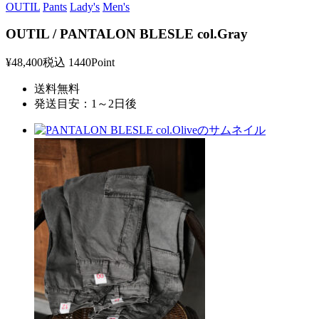
OUTIL
Pants
Lady's
Men's
OUTIL / PANTALON BLESLE col.Gray
¥48,400
税込
1440Point
送料無料
発送目安：1～2日後