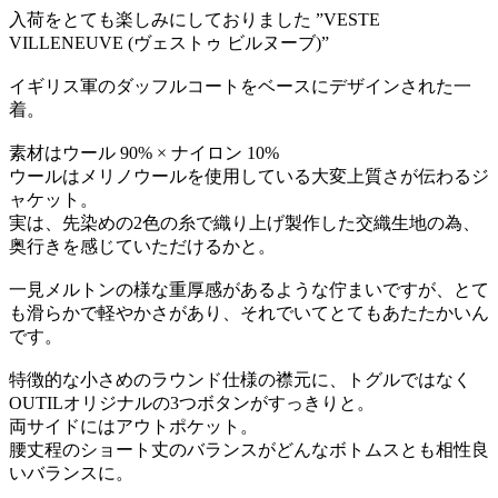
入荷をとても楽しみにしておりました ”VESTE
VILLENEUVE (ヴェストゥ ビルヌーブ)”
イギリス軍のダッフルコートをベースにデザインされた一
着。
素材はウール 90% × ナイロン 10%
ウールはメリノウールを使用している大変上質さが伝わるジ
ャケット。
実は、先染めの2色の糸で織り上げ製作した交織生地の為、
奥行きを感じていただけるかと。
一見メルトンの様な重厚感があるような佇まいですが、とて
も滑らかで軽やかさがあり、それでいてとてもあたたかいん
です。
特徴的な小さめのラウンド仕様の襟元に、トグルではなく
OUTILオリジナルの3つボタンがすっきりと。
両サイドにはアウトポケット。
腰丈程のショート丈のバランスがどんなボトムスとも相性良
いバランスに。