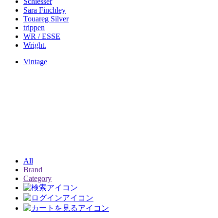
Schiesser
Sara Finchley
Touareg Silver
trippen
WR / ESSE
Wright.
Vintage
All
Brand
Category