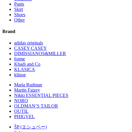
Pants
Skirt
Shoes
Other
Brand
adidas originals
CASEY CASEY
DIMISSIANOS&MILLER
forme
Khadi and Co
KLASICA
kläuse
Maria Rudman
Martin Faizey
Nikki ESSENTIAL PIECES
NORO
OLDMAN’S TAILOR
OUTIL
PHIGVEL
ŠP (エシュペー)