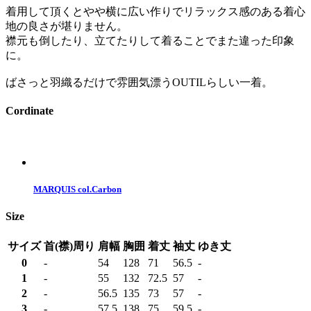
着用して頂くとやや横に広い作りでリラックス感のある着心
地の良さが堪りません。
襟元も倒したり、立てたりして着ることでまた違った印象
に。
ばさっと羽織るだけで雰囲気漂うOUTILらしい一着。
Cordinate
MARQUIS col.Carbon
Size
サイズ
首(襟)周り
肩幅
胸囲
着丈
袖丈
ゆき丈
0
-
54
128
71
56.5
-
1
-
55
132
72.5
57
-
2
-
56.5
135
73
57
-
3
-
57.5
138
75
59.5
-