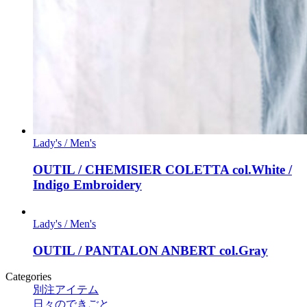
Lady's / Men's
OUTIL / CHEMISIER COLETTA col.White /
Indigo Embroidery
Lady's / Men's
OUTIL / PANTALON ANBERT col.Gray
Categories
別注アイテム
日々のできごと