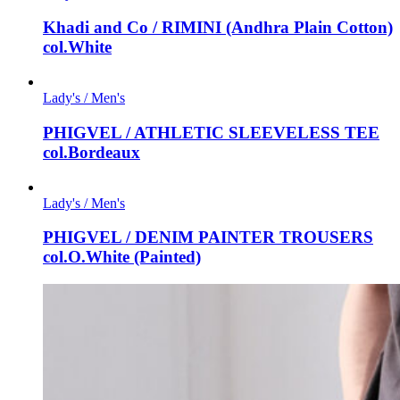
Khadi and Co / RIMINI (Andhra Plain Cotton)
col.White
Lady's / Men's
PHIGVEL / ATHLETIC SLEEVELESS TEE
col.Bordeaux
Lady's / Men's
PHIGVEL / DENIM PAINTER TROUSERS
col.O.White (Painted)