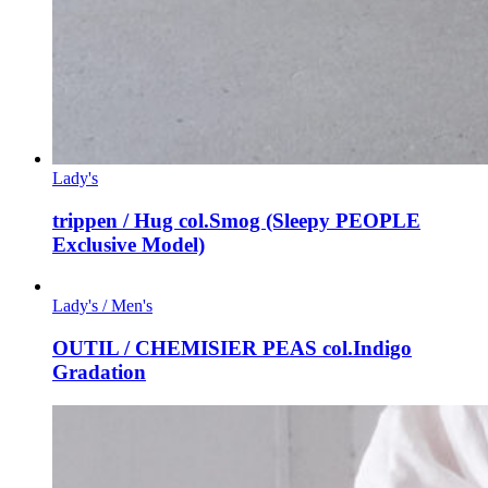
Lady's
trippen / Hug col.Smog (Sleepy PEOPLE
Exclusive Model)
Lady's / Men's
OUTIL / CHEMISIER PEAS col.Indigo
Gradation