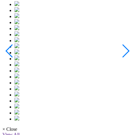
× Close
View All