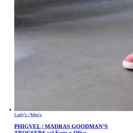
Lady's / Men's
PHIGVEL / MADRAS GOODMAN’S
TROUSERS col.Ecru × Olive