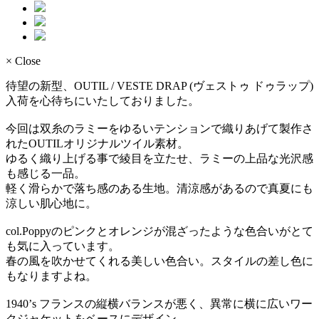
× Close
待望の新型、OUTIL / VESTE DRAP (ヴェストゥ ドゥラップ)
入荷を心待ちにいたしておりました。
今回は双糸のラミーをゆるいテンションで織りあげて製作さ
れたOUTILオリジナルツイル素材。
ゆるく織り上げる事で綾目を立たせ、ラミーの上品な光沢感
も感じる一品。
軽く滑らかで落ち感のある生地。清涼感があるので真夏にも
涼しい肌心地に。
col.Poppyのピンクとオレンジが混ざったような色合いがとて
も気に入っています。
春の風を吹かせてくれる美しい色合い。スタイルの差し色に
もなりますよね。
1940’s フランスの縦横バランスが悪く、異常に横に広いワー
クジャケットをベースにデザイン。