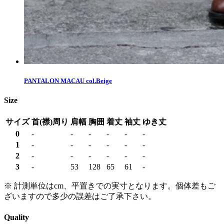
PANTALON MACAU col.Beige
Size
サイズ
首(襟)周り
肩幅
胸囲
着丈
袖丈
ゆき丈
0
-
-
-
-
-
-
1
-
-
-
-
-
-
2
-
-
-
-
-
-
3
-
53
128
65
61
-
※ 計測単位はcm、平置きでの実寸となります。個体差もご
ざいますので多少の誤差はご了承下さい。
Quality