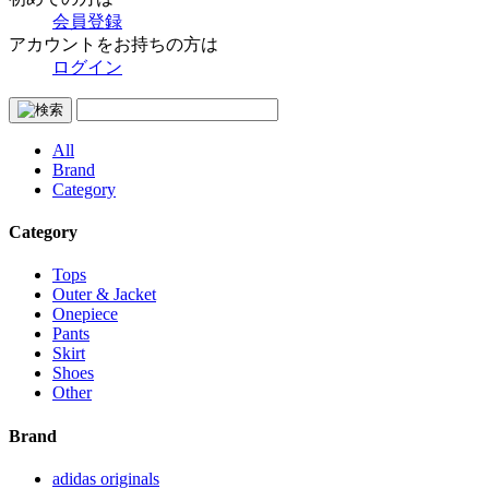
会員登録
アカウントをお持ちの方は
ログイン
All
Brand
Category
Category
Tops
Outer & Jacket
Onepiece
Pants
Skirt
Shoes
Other
Brand
adidas originals