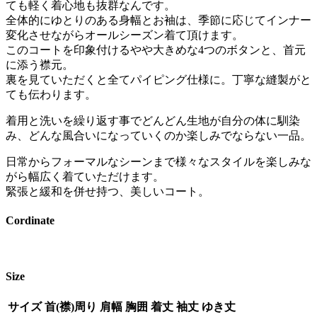
ても軽く着心地も抜群なんです。
全体的にゆとりのある身幅とお袖は、季節に応じてインナー
変化させながらオールシーズン着て頂けます。
このコートを印象付けるやや大きめな4つのボタンと、首元
に添う襟元。
裏を見ていただくと全てパイピング仕様に。丁寧な縫製がと
ても伝わります。
着用と洗いを繰り返す事でどんどん生地が自分の体に馴染
み、どんな風合いになっていくのか楽しみでならない一品。
日常からフォーマルなシーンまで様々なスタイルを楽しみな
がら幅広く着ていただけます。
緊張と緩和を併せ持つ、美しいコート。
Cordinate
Size
サイズ
首(襟)周り
肩幅
胸囲
着丈
袖丈
ゆき丈