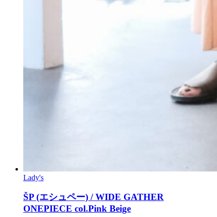
Lady's
ŠP (エシュペー) / WIDE GATHER
ONEPIECE col.Pink Beige