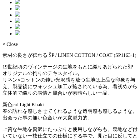
× Close
素材の良さが伝わる ŠP / LINEN COTTON / COAT (SP1163-1)
19世紀頃のヴィンテージの生地をもとに織りあげられたŠP
オリジナルの拘りのテキスタイル。
リネン×コットンの鈍い光沢感を放つ生地は上品な印象を与
え、製品後にウォッシュ加工が施されている為、着初めから
立体的で織りの表情と風合いが素晴らしい一品。
新色col.Light Khaki
春の訪れを感じさせてくれるような透明感も感じるような。
出会った事の無い色合いが大変魅力的。
上質な生地を贅沢にたっぷりと使用しながらも、裏地など付
いていない一枚仕立ての仕様にする事で、見た目に反してと