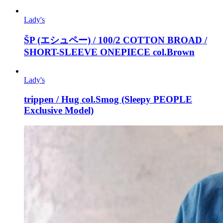
Lady's
ŠP (エシュペー) / 100/2 COTTON BROAD /
SHORT-SLEEVE ONEPIECE col.Brown
Lady's
trippen / Hug col.Smog (Sleepy PEOPLE
Exclusive Model)