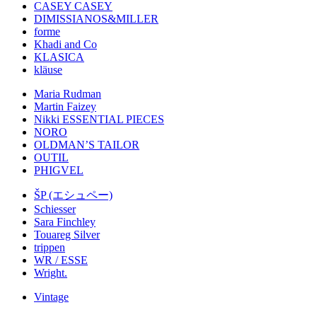
CASEY CASEY
DIMISSIANOS&MILLER
forme
Khadi and Co
KLASICA
kläuse
Maria Rudman
Martin Faizey
Nikki ESSENTIAL PIECES
NORO
OLDMAN’S TAILOR
OUTIL
PHIGVEL
ŠP (エシュペー)
Schiesser
Sara Finchley
Touareg Silver
trippen
WR / ESSE
Wright.
Vintage