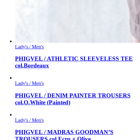
Lady's / Men's
PHIGVEL / ATHLETIC SLEEVELESS TEE
col.Bordeaux
Lady's / Men's
PHIGVEL / DENIM PAINTER TROUSERS
col.O.White (Painted)
Lady's / Men's
PHIGVEL / MADRAS GOODMAN’S
TROUSERS col.Ecru × Olive