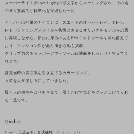
スーパーライト(Super Light)の頭文字からネーミングされ、その名
の通り驚異的な軽量化を実現した一足。
アッパーは軽量のナイロンに、スエードのオーバーレイ、Tトゥ。
レトロランニングスタイルを彷彿とさせるオリジナルモデルを忠実
に再現しながら、新たに厚みのあるEVAミッドソールを兼ね備えて
おり、クッション性があり履き心地も抜群。
グリップ力のあるラバーアウトソールは地面をしっかりと捉えてく
れます。
発売当時の雰囲気を引き立てるカラーリング。
入荷を大変楽しみにしていました。
履く人の個性をより引き立て、履くだけで気分をグッと上げてくれ
る一足です。
Quality
Upper : 天然皮革、合成繊維 Outsole : ラバー