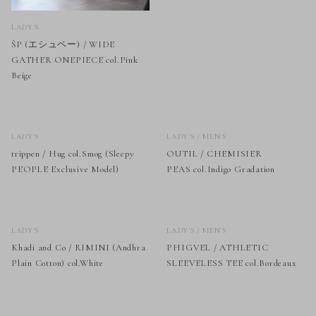
LADY'S
ŠP (エシュペー) / WIDE
GATHER ONEPIECE col.Pink
Beige
LADY'S
LADY'S / MEN'S
trippen / Hug col.Smog (Sleepy
OUTIL / CHEMISIER
PEOPLE Exclusive Model)
PEAS col.Indigo Gradation
LADY'S
LADY'S / MEN'S
Khadi and Co / RIMINI (Andhra
PHIGVEL / ATHLETIC
Plain Cotton) col.White
SLEEVELESS TEE col.Bordeaux