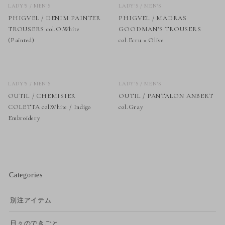
LADY'S / MEN'S
LADY'S / MEN'S
PHIGVEL / DENIM PAINTER
PHIGVEL / MADRAS
TROUSERS col.O.White
GOODMAN’S TROUSERS
(Painted)
col.Ecru × Olive
LADY'S / MEN'S
LADY'S / MEN'S
OUTIL / CHEMISIER
OUTIL / PANTALON ANBERT
COLETTA col.White / Indigo
col.Gray
Embroidery
Categories
別注アイテム
日々のできごと