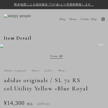
熊本地震による状況報告:7/31(金)より営業再開致します。
Blog
About
Online Shop
Item Detail
View All
adidas originals
Shoes
Lady's
Men's
adidas originals / SL 72 RS
col.Utility Yellow ×Blue Royal
¥14,300
420Point
税込