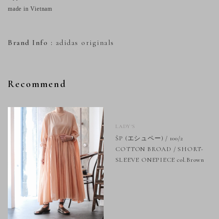
made in Vietnam
Brand Info :
adidas originals
Recommend
LADY'S
ŠP (エシュペー) / 100/2
COTTON BROAD / SHORT-
SLEEVE ONEPIECE col.Brown