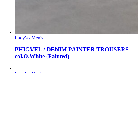
Lady's / Men's
PHIGVEL / DENIM PAINTER TROUSERS
col.O.White (Painted)
Lady's / Men's
PHIGVEL / MADRAS GOODMAN’S
TROUSERS col.Ecru × Olive
Lady's / Men's
OUTIL / CHEMISIER COLETTA col.White /
Indigo Embroidery