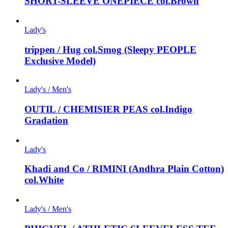
SHORT-SLEEVE ONEPIECE col.Brown
Lady's
trippen / Hug col.Smog (Sleepy PEOPLE
Exclusive Model)
Lady's / Men's
OUTIL / CHEMISIER PEAS col.Indigo
Gradation
Lady's
Khadi and Co / RIMINI (Andhra Plain Cotton)
col.White
Lady's / Men's