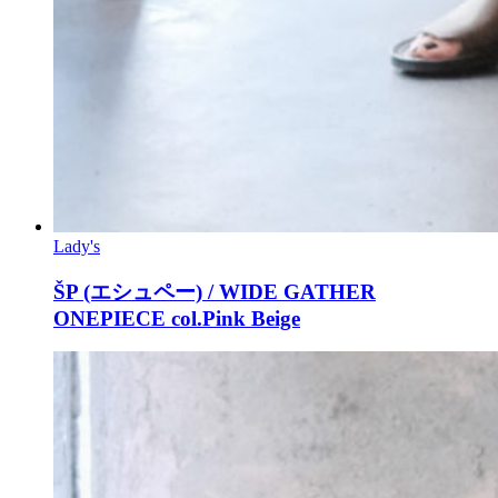
Lady's
ŠP (エシュペー) / WIDE GATHER
ONEPIECE col.Pink Beige