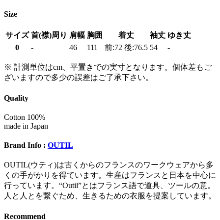
Size
サイズ
首(襟)周り
肩幅
胸囲
着丈
袖丈
ゆき丈
0
-
46
111
前:72 後:76.5
54
-
※ 計測単位はcm、平置きでの実寸となります。個体差もご
ざいますので多少の誤差はご了承下さい。
Quality
Cotton 100%
made in Japan
Brand Info :
OUTIL
OUTIL(ウティ)は古くからのフランスのワークウェアから多
くの手がかりを得ています。生産はフランスと日本を中心に
行っています。“Outil”とはフランス語で道具、ツールの意。
人と人とを繋ぐため、生きるための衣服を提案しています。
Recommend