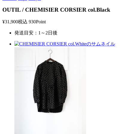
OUTIL / CHEMISIER CORSIER col.Black
¥31,900
税込
930Point
発送目安：1～2日後