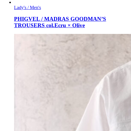
Lady's / Men's
PHIGVEL / MADRAS GOODMAN’S
TROUSERS col.Ecru × Olive