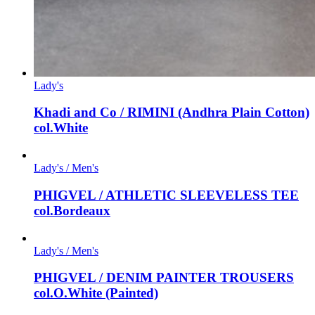
Lady's
Khadi and Co / RIMINI (Andhra Plain Cotton)
col.White
Lady's / Men's
PHIGVEL / ATHLETIC SLEEVELESS TEE
col.Bordeaux
Lady's / Men's
PHIGVEL / DENIM PAINTER TROUSERS
col.O.White (Painted)