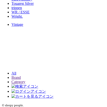
Touareg Silver
trippen
WR / ESSE
Wright.
Vintage
All
Brand
Category
© sleepy people.