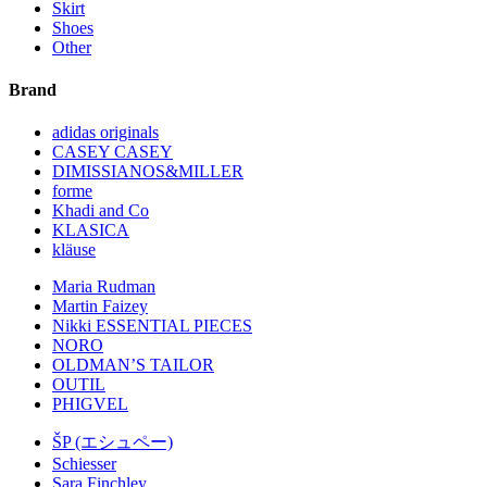
Skirt
Shoes
Other
Brand
adidas originals
CASEY CASEY
DIMISSIANOS&MILLER
forme
Khadi and Co
KLASICA
kläuse
Maria Rudman
Martin Faizey
Nikki ESSENTIAL PIECES
NORO
OLDMAN’S TAILOR
OUTIL
PHIGVEL
ŠP (エシュペー)
Schiesser
Sara Finchley