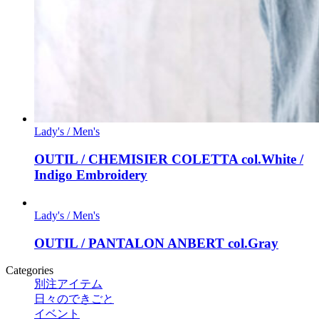
Lady's / Men's
OUTIL / CHEMISIER COLETTA col.White /
Indigo Embroidery
Lady's / Men's
OUTIL / PANTALON ANBERT col.Gray
Categories
別注アイテム
日々のできごと
イベント