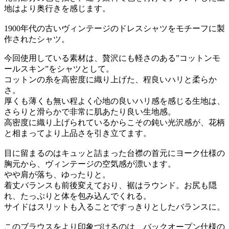
地はより奥行きを感じます。
1900年代の古いヴィンテージのドレスシャツをモチーフに製
作されたシャツ。
今回使用している素材は、贅沢にも軽さのある”コットンモ
ールスキン”をシャツとして。
コットンの糸を高密度に織り上げた、程良いハリと柔らか
さ。
厚くも薄くも無い程よく心地の良いハリ感を感じる生地は、
さらりと滑らかで非常に肌あたり良い生地感。
高密度に織り上げられているからこその鈍い光沢感が、花柄
と相まってより上品さを引き立てます。
目に留まるのはキュッと詰まった台襟の首元にヨーク仕様の
胸元から、ヴィンテージの空気感が漂います。
やや肩が落ち、ゆったりと。
着丈バランスも前後変えており、裾はラウンド。お尻も隠
れ、たっぷりと体を包み込んでくれる。
サイドはスリットも入ることですっきりとしたバランスに。
このブラウスをより印象づけるのは、バックオープン仕様の