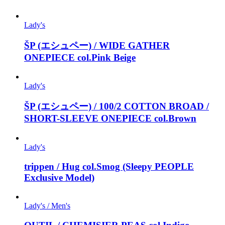
Lady's
ŠP (エシュペー) / WIDE GATHER
ONEPIECE col.Pink Beige
Lady's
ŠP (エシュペー) / 100/2 COTTON BROAD /
SHORT-SLEEVE ONEPIECE col.Brown
Lady's
trippen / Hug col.Smog (Sleepy PEOPLE
Exclusive Model)
Lady's / Men's