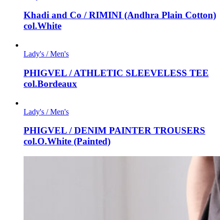
Khadi and Co / RIMINI (Andhra Plain Cotton)
col.White
Lady's / Men's
PHIGVEL / ATHLETIC SLEEVELESS TEE
col.Bordeaux
Lady's / Men's
PHIGVEL / DENIM PAINTER TROUSERS
col.O.White (Painted)