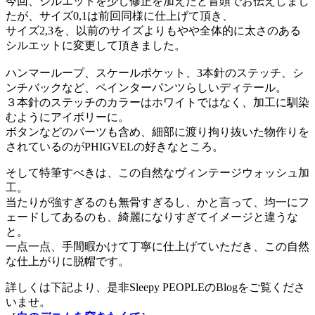
今回、シルエットを少し修正を加えたと冒頭でお伝えしまし
たが、サイズ0,1は前回同様に仕上げて頂き、
サイズ2,3を、以前のサイズよりもやや全体的に太さのある
シルエットに変更して頂きました。
ハンマーループ、スケールポケット、3本針のステッチ、シ
ンチバックなど、ペインターパンツらしいディテール。
３本針のステッチのカラーはホワイトではなく、加工に馴染
むようにアイボリーに。
ボタンなどのパーツも含め、細部に渡り拘り抜いた物作りを
されているのがPHIGVELの好きなところ。
そして特筆すべきは、この自然なヴィンテージウォッシュ加
工。
当たりが強すぎるのも無骨すぎるし、かと言って、均一にフ
ェードしてあるのも、綺麗になりすぎてイメージと違うな
と。
一点一点、手間暇かけて丁寧に仕上げていただき、この自然
な仕上がりに脱帽です。
詳しくは下記より、是非Sleepy PEOPLEのBlogをご覧くださ
いませ。