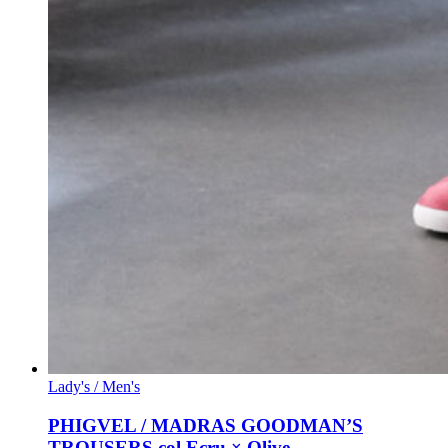
Lady's / Men's
PHIGVEL / MADRAS GOODMAN’S
TROUSERS col.Ecru × Olive