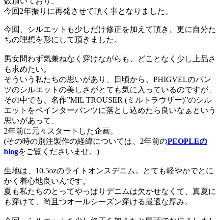
数頂いており、
今回2年振りに再発させて頂く事となりました。
今回、シルエットも少しだけ修正を加えて頂き、更に自分た
ちの理想を形にして頂きました。
男女問わず気兼ねなく穿けながらも、どことなく少し上品さ
も求めたい。
そういう私たちの思いがあり、日頃から、PHIGVELのパン
ツのシルエットの美しさがとても気に入っているのですが、
その中でも、名作”MIL TROUSER (ミルトラウザー)”のシル
エットをペインターパンツに落とし込めたら良いなぁという
思いがあって、
2年前に元々スタートした企画。
(その時の別注製作の経緯については、2年前の
PEOPLEの
blog
をご覧くださいませ。)
生地は、10.5ozのライトオンスデニム。とても軽やかでとに
かく着心地良いんです。
夏も私たちのとってやっぱりデニムは欠かせなくて、真夏に
も穿けて、尚且つオールシーズン穿ける最適な厚み。