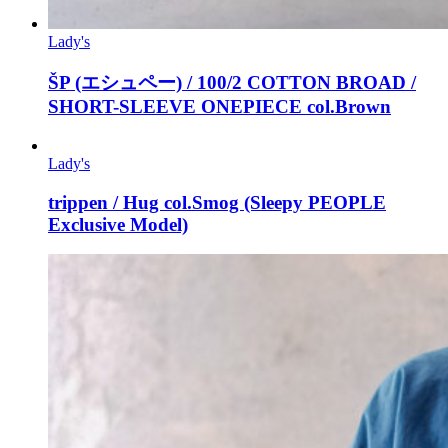
Lady's
ŠP (エシュペー) / 100/2 COTTON BROAD /
SHORT-SLEEVE ONEPIECE col.Brown
Lady's
trippen / Hug col.Smog (Sleepy PEOPLE
Exclusive Model)