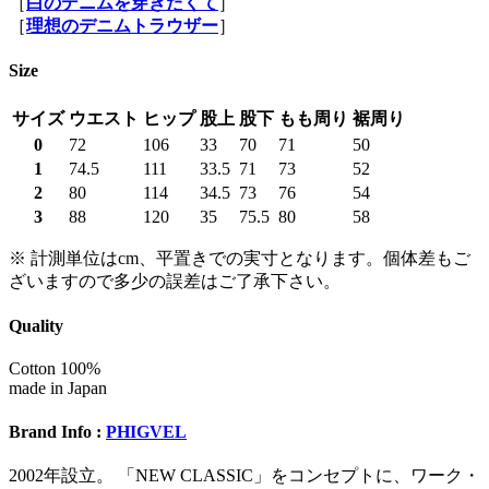
［
白のデニムを穿きたくて
］
［
理想のデニムトラウザー
］
Size
サイズ
ウエスト
ヒップ
股上
股下
もも周り
裾周り
0
72
106
33
70
71
50
1
74.5
111
33.5
71
73
52
2
80
114
34.5
73
76
54
3
88
120
35
75.5
80
58
※ 計測単位はcm、平置きでの実寸となります。個体差もご
ざいますので多少の誤差はご了承下さい。
Quality
Cotton 100%
made in Japan
Brand Info :
PHIGVEL
2002年設立。 「NEW CLASSIC」をコンセプトに、ワーク・