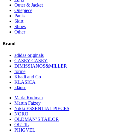
Outer & Jacket
Onepiece
Pants
Skirt
Shoes
Other
Brand
adidas originals
CASEY CASEY
DIMISSIANOS&MILLER
forme
Khadi and Co
KLASICA
kläuse
Maria Rudman
Martin Faizey
Nikki ESSENTIAL PIECES
NORO
OLDMAN’S TAILOR
OUTIL
PHIGVEL