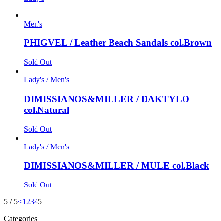
Men's
PHIGVEL / Leather Beach Sandals col.Brown
Sold Out
Lady's / Men's
DIMISSIANOS&MILLER / DAKTYLO
col.Natural
Sold Out
Lady's / Men's
DIMISSIANOS&MILLER / MULE col.Black
Sold Out
5 / 5
<
1
2
3
4
5
Categories