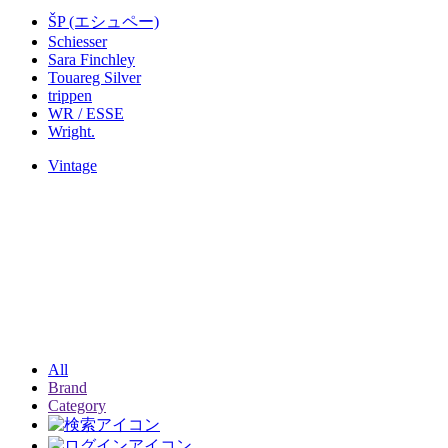
ŠP (エシュペー)
Schiesser
Sara Finchley
Touareg Silver
trippen
WR / ESSE
Wright.
Vintage
All
Brand
Category