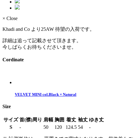
× Close
Khadi and Co より25AW 待望の入荷です。
詳細は追って記載させて頂きます。
今しばらくお待ちくださいませ。
Cordinate
VELVET MINI col.Black × Natural
Size
サイズ
首(襟)周り
肩幅
胸囲
着丈
袖丈
ゆき丈
S
-
50
120
124.5
54
-