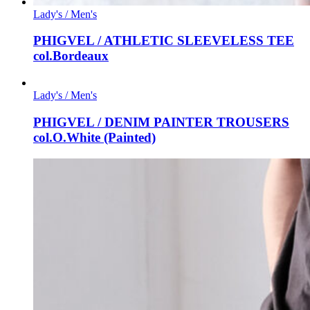
Lady's / Men's
PHIGVEL / ATHLETIC SLEEVELESS TEE
col.Bordeaux
Lady's / Men's
PHIGVEL / DENIM PAINTER TROUSERS
col.O.White (Painted)