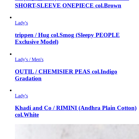
SHORT-SLEEVE ONEPIECE col.Brown
Lady's
trippen / Hug col.Smog (Sleepy PEOPLE
Exclusive Model)
Lady's / Men's
OUTIL / CHEMISIER PEAS col.Indigo
Gradation
Lady's
Khadi and Co / RIMINI (Andhra Plain Cotton)
col.White