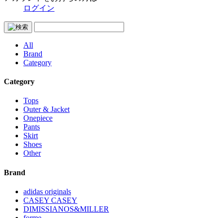
ログイン
All
Brand
Category
Category
Tops
Outer & Jacket
Onepiece
Pants
Skirt
Shoes
Other
Brand
adidas originals
CASEY CASEY
DIMISSIANOS&MILLER
forme