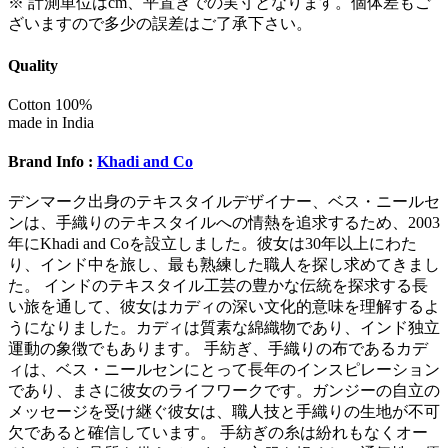
※ 計測単位はcm、平置きでの実寸となります。個体差もご
ざいますので多少の誤差はご了承下さい。
Quality
Cotton 100%
made in India
Brand Info :
Khadi and Co
デンマーク出身のテキスタイルデザイナー、ベス・ニールセ
ンは、手織りのテキスタイルへの情熱を追求するため、2003
年にKhadi and Coを設立しました。彼女は30年以上にわた
り、インド中を旅し、最も熟練した職人を探し求めてきまし
た。 インドのテキスタイル工芸の豊かな伝統を探求する長
い旅を通して、彼女はカディの深い文化的意味を理解するよ
うになりました。カディは質素な綿織物であり、インド独立
運動の象徴でもあります。 手紡ぎ、手織りの布であるカデ
ィは、ベス・ニールセンにとって長年のインスピレーション
であり、まさに彼女のライフワークです。ガンジーの自立の
メッセージを受け継ぐ彼女は、職人技と手織りの生地が不可
欠であると確信しています。 手紡ぎの糸は紛れもなくオー