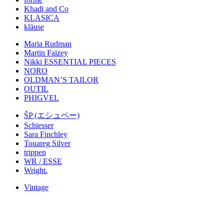
Khadi and Co
KLASICA
kläuse
Maria Rudman
Martin Faizey
Nikki ESSENTIAL PIECES
NORO
OLDMAN’S TAILOR
OUTIL
PHIGVEL
ŠP (エシュペー)
Schiesser
Sara Finchley
Touareg Silver
trippen
WR / ESSE
Wright.
Vintage