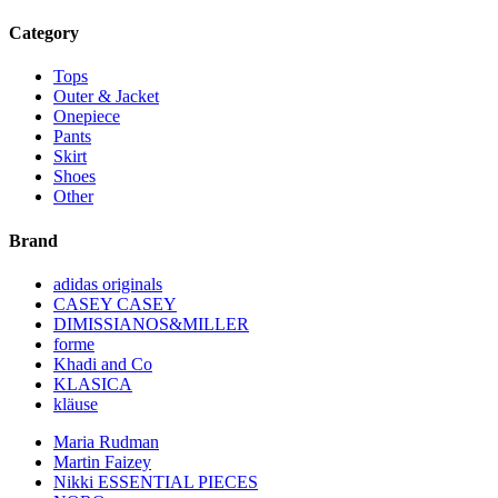
Category
Tops
Outer & Jacket
Onepiece
Pants
Skirt
Shoes
Other
Brand
adidas originals
CASEY CASEY
DIMISSIANOS&MILLER
forme
Khadi and Co
KLASICA
kläuse
Maria Rudman
Martin Faizey
Nikki ESSENTIAL PIECES