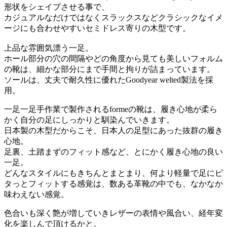
形状をシェイプさせる事で、
カジュアルなだけではなくスラックスなどクラシックなイメ
ージにも合わせやすいセミドレス寄りの木型です。
上品な雰囲気漂う一足。
ホール部分の穴の間隔やどの角度から見ても美しいフォルム
の靴は、細かな部分にまで手間と拘りが詰まっています。
ソールは、丈夫で耐久性に優れたGoodyear welted製法を採
用。
一足一足手作業で製作されるformeの靴は、履き心地が柔ら
かく自分の足にしっかりと馴染んでいきます。
日本製の木型だからこそ、日本人の足型にあった抜群の履き
心地。
足裏、土踏まずのフィット感など、とにかく履き心地の良い
一足。
どんなスタイルにもきちんとまとまり、何より軽量で足にピ
タっとフィットする感覚は、数ある革靴の中でも、なかなか
味わえない感覚。
色合いも深く艶が増していきレザーの表情や風合い、経年変
化を楽しんで頂けるかと。