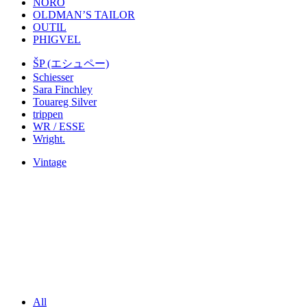
NORO
OLDMAN’S TAILOR
OUTIL
PHIGVEL
ŠP (エシュペー)
Schiesser
Sara Finchley
Touareg Silver
trippen
WR / ESSE
Wright.
Vintage
All