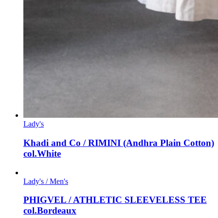
Lady's
Khadi and Co / RIMINI (Andhra Plain Cotton)
col.White
Lady's / Men's
PHIGVEL / ATHLETIC SLEEVELESS TEE
col.Bordeaux