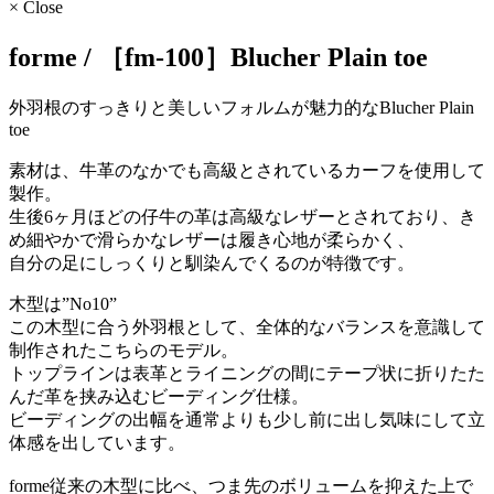
× Close
forme / ［fm-100］Blucher Plain toe
外羽根のすっきりと美しいフォルムが魅力的なBlucher Plain
toe
素材は、牛革のなかでも高級とされているカーフを使用して
製作。
生後6ヶ月ほどの仔牛の革は高級なレザーとされており、き
め細やかで滑らかなレザーは履き心地が柔らかく、
自分の足にしっくりと馴染んでくるのが特徴です。
木型は”No10”
この木型に合う外羽根として、全体的なバランスを意識して
制作されたこちらのモデル。
トップラインは表革とライニングの間にテープ状に折りたた
んだ革を挟み込むビーディング仕様。
ビーディングの出幅を通常よりも少し前に出し気味にして立
体感を出しています。
forme従来の木型に比べ、つま先のボリュームを抑えた上で