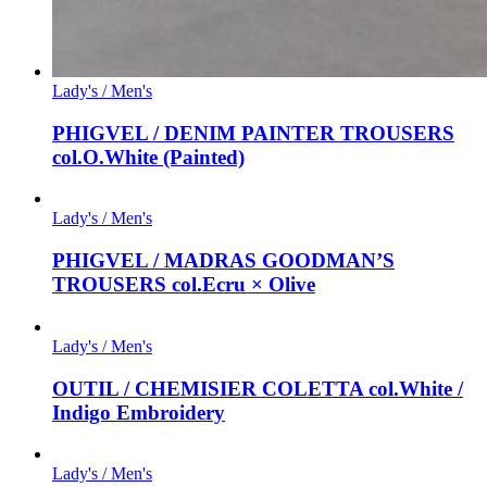
Lady's / Men's
PHIGVEL / DENIM PAINTER TROUSERS
col.O.White (Painted)
Lady's / Men's
PHIGVEL / MADRAS GOODMAN’S
TROUSERS col.Ecru × Olive
Lady's / Men's
OUTIL / CHEMISIER COLETTA col.White /
Indigo Embroidery
Lady's / Men's