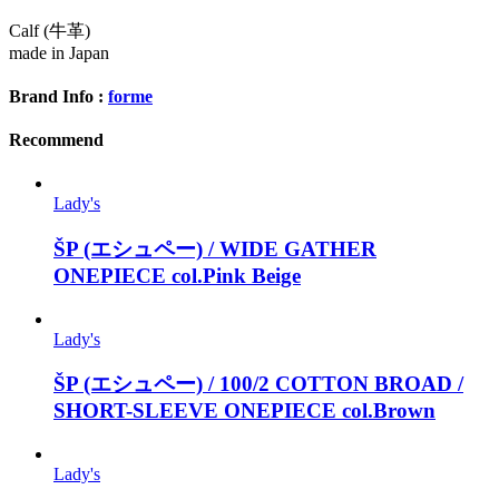
Calf (牛革)
made in Japan
Brand Info :
forme
Recommend
Lady's
ŠP (エシュペー) / WIDE GATHER
ONEPIECE col.Pink Beige
Lady's
ŠP (エシュペー) / 100/2 COTTON BROAD /
SHORT-SLEEVE ONEPIECE col.Brown
Lady's