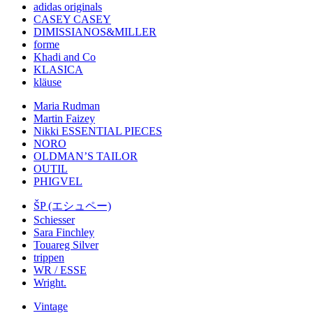
adidas originals
CASEY CASEY
DIMISSIANOS&MILLER
forme
Khadi and Co
KLASICA
kläuse
Maria Rudman
Martin Faizey
Nikki ESSENTIAL PIECES
NORO
OLDMAN’S TAILOR
OUTIL
PHIGVEL
ŠP (エシュペー)
Schiesser
Sara Finchley
Touareg Silver
trippen
WR / ESSE
Wright.
Vintage