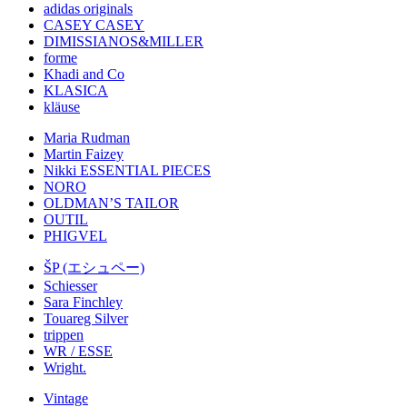
adidas originals
CASEY CASEY
DIMISSIANOS&MILLER
forme
Khadi and Co
KLASICA
kläuse
Maria Rudman
Martin Faizey
Nikki ESSENTIAL PIECES
NORO
OLDMAN’S TAILOR
OUTIL
PHIGVEL
ŠP (エシュペー)
Schiesser
Sara Finchley
Touareg Silver
trippen
WR / ESSE
Wright.
Vintage