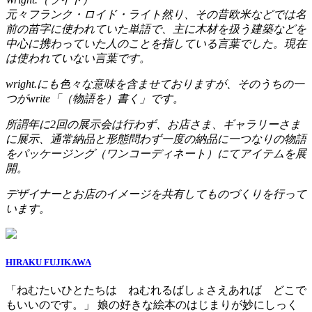
元々フランク・ロイド・ライト然り、その昔欧米などでは名
前の苗字に使われていた単語で、主に木材を扱う建築などを
中心に携わっていた人のことを指している言葉でした。現在
は使われていない言葉です。
wright.にも色々な意味を含ませておりますが、そのうちの一
つがwrite「（物語を）書く」です。
所謂年に2回の展示会は行わず、お店さま、ギャラリーさま
に展示、通常納品と形態問わず一度の納品に一つなりの物語
をパッケージング（ワンコーディネート）にてアイテムを展
開。
デザイナーとお店のイメージを共有してものづくりを行って
います。
HIRAKU FUJIKAWA
「ねむたいひとたちは ねむれるばしょさえあれば どこで
もいいのです。」 娘の好きな絵本のはじまりが妙にしっく