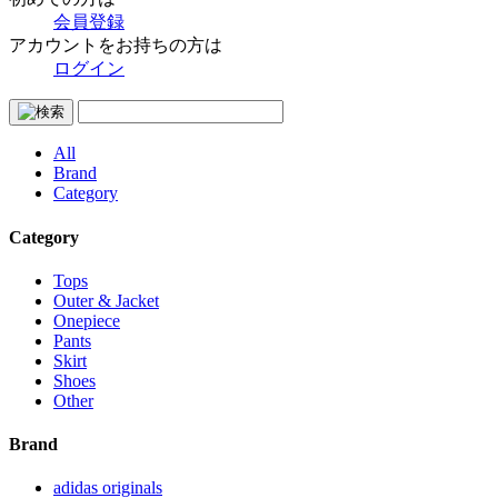
会員登録
アカウントをお持ちの方は
ログイン
All
Brand
Category
Category
Tops
Outer & Jacket
Onepiece
Pants
Skirt
Shoes
Other
Brand
adidas originals