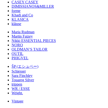
CASEY CASEY
DIMISSIANOS&MILLER
forme
Khadi and Co
KLASICA
kläuse
Maria Rudman
Martin Faizey
Nikki ESSENTIAL PIECES
NORO
OLDMAN’S TAILOR
OUTIL
PHIGVEL
ŠP (エシュペー)
Schiesser
Sara Finchley
Touareg Silver
trippen
WR / ESSE
Wright.
Vintage