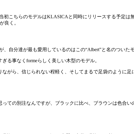
。当初こちらのモデルはKLASICAと同時にリリースする予定
性が良く。
が、自分達が最も愛用しているのはこの“Albert”と名のつい
る事なくformeらしく美しい木型のモデル。
りながら、信じられない程軽く、そしてまるで足袋のように足
思っての別注なんですが、ブラックに比べ、ブラウンは色合い