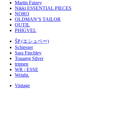
Martin Faizey
Nikki ESSENTIAL PIECES
NORO
OLDMAN’S TAILOR
OUTIL
PHIGVEL
ŠP (エシュペー)
Schiesser
Sara Finchley
Touareg Silver
trippen
WR / ESSE
Wright.
Vintage