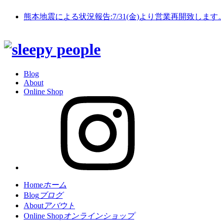
熊本地震による状況報告:7/31(金)より営業再開致します
Blog
About
Online Shop
Home
ホーム
Blog
ブログ
About
アバウト
Online Shop
オンラインショップ