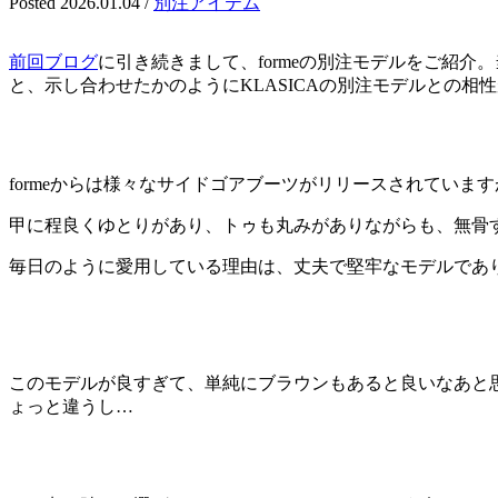
Posted 2026.01.04
/
別注アイテム
前回ブログ
に引き続きまして、formeの別注モデルをご紹介
と、示し合わせたかのようにKLASICAの別注モデルとの相
formeからは様々なサイドゴアブーツがリリースされています
甲に程良くゆとりがあり、トゥも丸みがありながらも、無骨すぎ
毎日のように愛用している理由は、丈夫で堅牢なモデルであ
このモデルが良すぎて、単純にブラウンもあると良いなあと
ょっと違うし…