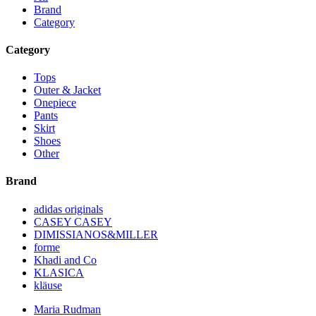
Brand
Category
Category
Tops
Outer & Jacket
Onepiece
Pants
Skirt
Shoes
Other
Brand
adidas originals
CASEY CASEY
DIMISSIANOS&MILLER
forme
Khadi and Co
KLASICA
kläuse
Maria Rudman