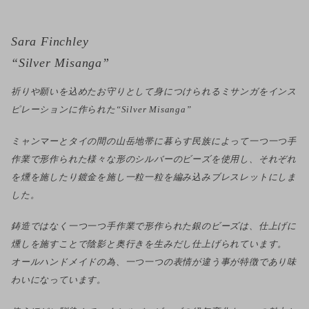
Sara Finchley
“Silver Misanga”
祈りや願いを込めたお守りとして身につけられるミサンガをインス
ピレーションに作られた“Silver Misanga”
ミャンマーとタイの間の山岳地帯に暮らす民族によって一つ一つ手
作業で形作られた様々な形のシルバーのビーズを使用し、それぞれ
を燻を施したり鍍金を施し一粒一粒を編み込みブレスレットにしま
した。
鋳造ではなく一つ一つ手作業で形作られた銀のビーズは、仕上げに
燻しを施すことで陰影と奥行きを生みだし仕上げられています。
オールハンドメイドの為、一つ一つの表情が違う事が特徴であり味
わいになっています。